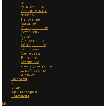
и
межкомнатные
Осветительные
приборы
Напольные
покрытия
Лакокрасочные
материалы
Обои
Декоративно-
облицовочные
материалы
Сантехника
Вентиляция,
отопление,
кондиционирование
Дизайнерские
изделия
Новости
и
акции
Арендаторам
Контакты
Menu