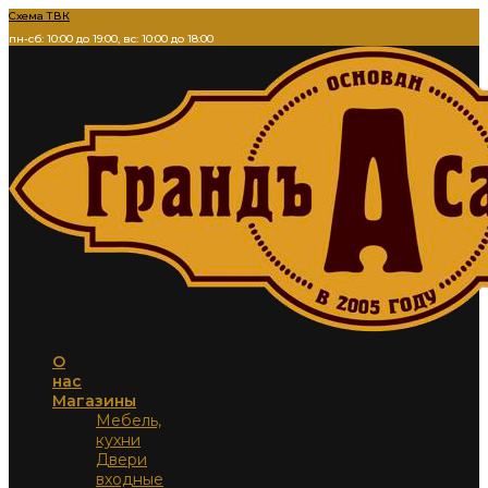
Перейти
Схема ТВК
к
пн-сб: 10:00 до 19:00, вс: 10:00 до 18:00
содержимому
О
нас
Магазины
Мебель,
кухни
Двери
входные