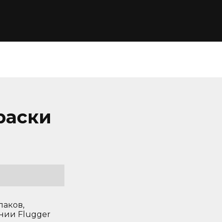
раски
лаков,
нии Flugger