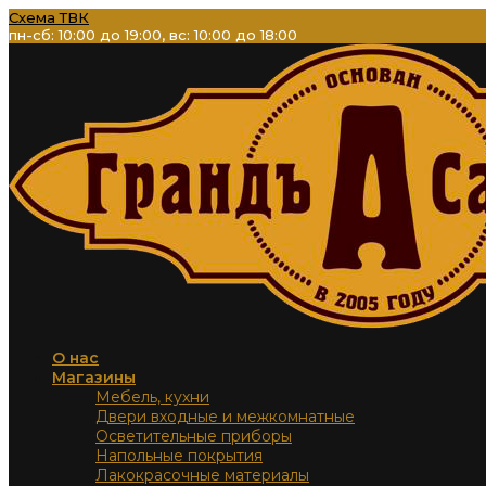
Перейти
Схема ТВК
пн-сб: 10:00 до 19:00, вс: 10:00 до 18:00
к
содержимому
О нас
Магазины
Мебель, кухни
Двери входные и межкомнатные
Осветительные приборы
Напольные покрытия
Лакокрасочные материалы