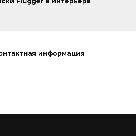
ски Flugger в интерьере
онтактная информация