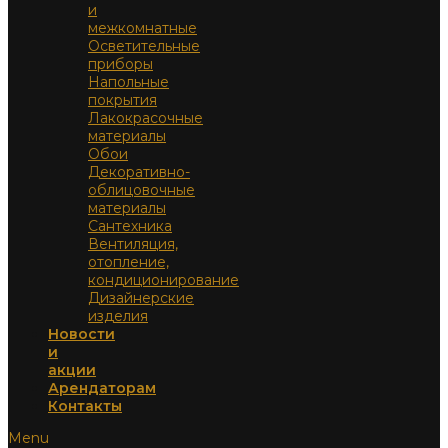
и
межкомнатные
Осветительные
приборы
Напольные
покрытия
Лакокрасочные
материалы
Обои
Декоративно-
облицовочные
материалы
Сантехника
Вентиляция,
отопление,
кондиционирование
Дизайнерские
изделия
Новости
и
акции
Арендаторам
Контакты
Menu