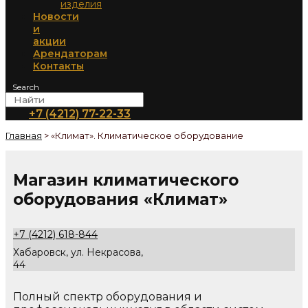
изделия
Новости
и
акции
Арендаторам
Контакты
Search
+7 (4212) 77-22-33
Главная
>
«Климат». Климатическое оборудование
Магазин климатического
оборудования «Климат»
+7 (4212) 618-844
Хабаровск, ул. Некрасова,
44
Полный спектр оборудования и